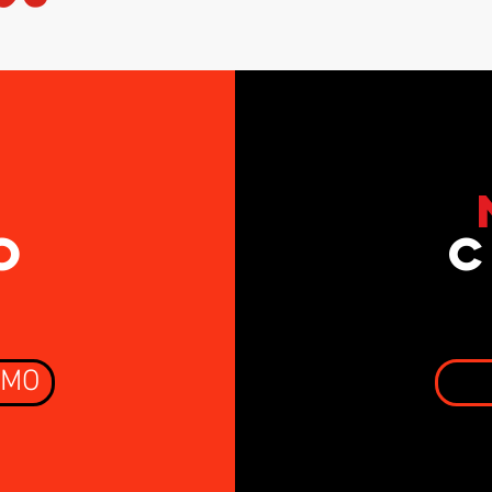
S
O
c
AMO